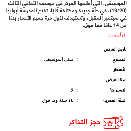
الموسيقى، التي أطلقها المركز في موسمه الثقافي الثالث
(19/20)، في حلة جديدة ومختلفة كليًا. تفتح المدرسة أبوابها
في سبتمبر المقبل، وتستهدف لأول مرة جميع الأعمار بدءًا
من 14 عامًا فما فوق.
إقرأ المزيد
تاريخ العرض
:
مبنى الموسيقى
المسرح
:
الأسعار
:
مدة العرض
:
لا
الاستراحة
:
١٤ سنة وما فوق
الفئة العمرية
حجز التذاكر