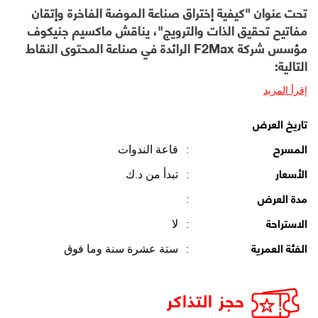
تحت عنوان "كيفية إختراق صناعة الموضة الفاخرة وإتقان
مفاتيح تحقيق الذات والترويج"، يناقش ماكسيم جنيكوف
مؤسس شركة F2Max الرائدة في صناعة المحتوى النقاط
التالية:
إقرأ المزيد
تاريخ العرض
:
قاعة الندوات
المسرح
:
تبدأ من د.ك
الأسعار
:
مدة العرض
:
لا
الاستراحة
:
ستة عشرة سنة وما فوق
الفئة العمرية
حجز التذاكر