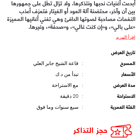
أبدعت أغنيات نحبها ونتذكرها. ولا تزال تطل على جمهورها
بين آن وآخر، محتضنة آلة العود أو الغيتار فتعزف أعذب
النغمات مصاحبة لصوتها الدافئ وهي تغني أغانيها المميزة
«على بالي»، و«إن كنت غالي»، و«صدفة»، وغيرها.
إقرأ المزيد
تاريخ العرض
:
قاعة الشيخ جابر العلي
المسرح
:
تبدأ من د.ك
الأسعار
:
مع الاستراحة
مدة العرض
:
20 دقيقة
الاستراحة
:
سبع سنوات وما فوق
الفئة العمرية
حجز التذاكر